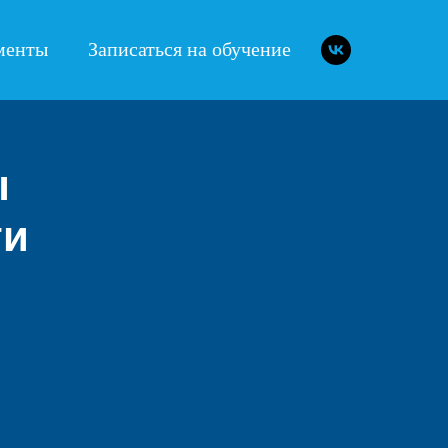
менты
Записаться на обучение
ы
ти