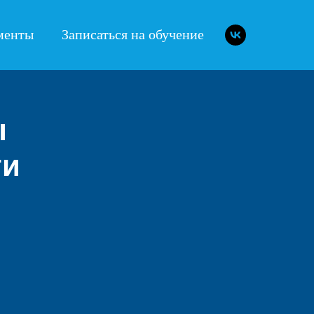
менты
Записаться на обучение
ы
ти